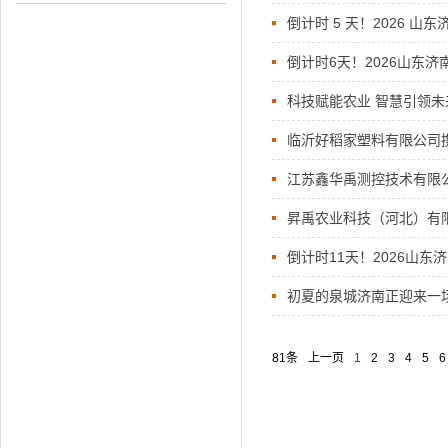
倒计时 5 天！2026
倒计时6天！2026山东
科技赋能农业 智慧引领未
临沂好稻家塑料有限公司
江苏鑫华禹测控技术有限
昇禹农业科技（河北）有
南智慧农业节水灌溉展览
倒计时11天！2026山
初夏的泉城济南正迎来一场
南舜耕国际会展中心盛大
81条
上一页
1
2
3
4
5
6