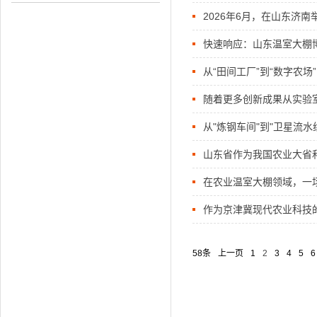
2026年6月，在山东济
快速响应：山东温室大棚
从“田间工厂”到“数字农
随着更多创新成果从实验
国粮食"的新时代篇章
从"炼钢车间"到"卫星流
域开启新的征程
山东省作为我国农业大省
在农业温室大棚领域，一
作为京津冀现代农业科技
共赢的全新篇章
58条
上一页
1
2
3
4
5
6